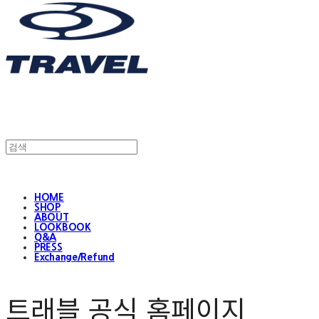
HOME
SHOP
ABOUT
LOOKBOOK
Q&A
PRESS
Exchange/Refund
트래블 공식 홈페이지