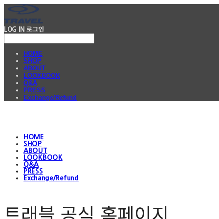
LOG IN
로그인
HOME
SHOP
ABOUT
LOOKBOOK
Q&A
PRESS
Exchange/Refund
HOME
SHOP
ABOUT
LOOKBOOK
Q&A
PRESS
Exchange/Refund
트래블 공식 홈페이지