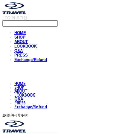
LOG IN
로그인
HOME
SHOP
ABOUT
LOOKBOOK
Q&A
PRESS
Exchange/Refund
HOME
SHOP
ABOUT
LOOKBOOK
Q&A
PRESS
Exchange/Refund
트래블 공식 홈페이지