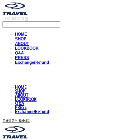
LOG IN
로그인
HOME
SHOP
ABOUT
LOOKBOOK
Q&A
PRESS
Exchange/Refund
HOME
SHOP
ABOUT
LOOKBOOK
Q&A
PRESS
Exchange/Refund
트래블 공식 홈페이지