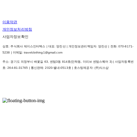
이용약관
개인정보처리방침
사업자정보확인
상호: 주식회사 제이스인터텍스 | 대표: 양진선 | 개인정보관리책임자: 양진선 | 전화: 070-8171-
5238 | 이메일: travelclothing1@gmail.com
주소: 경기도 의정부시 배꽃길 63, 센텀3동 814호(민락동, 더리브 센텀스퀘어 3) | 사업자등록번
호:
264-81-31765
| 통신판매:
2020-별내-0513호
| 호스팅제공자: (주)식스샵