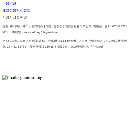
이용약관
개인정보처리방침
사업자정보확인
상호: 주식회사 제이스인터텍스 | 대표: 양진선 | 개인정보관리책임자: 양진선 | 전화: 070-8171-
5238 | 이메일: travelclothing1@gmail.com
주소: 경기도 의정부시 배꽃길 63, 센텀3동 814호(민락동, 더리브 센텀스퀘어 3) | 사업자등록번
호:
264-81-31765
| 통신판매:
2020-별내-0513호
| 호스팅제공자: (주)식스샵