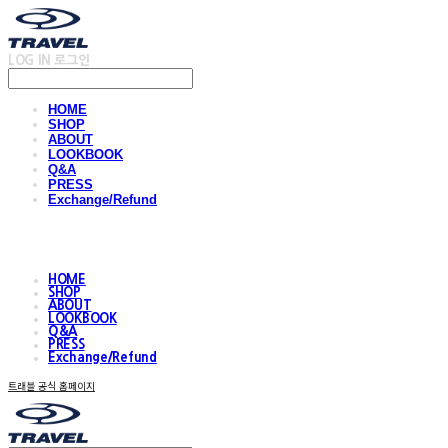
LOG IN
로그인
HOME
SHOP
ABOUT
LOOKBOOK
Q&A
PRESS
Exchange/Refund
HOME
SHOP
ABOUT
LOOKBOOK
Q&A
PRESS
Exchange/Refund
트래블 공식 홈페이지