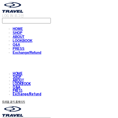
LOG IN
로그인
HOME
SHOP
ABOUT
LOOKBOOK
Q&A
PRESS
Exchange/Refund
HOME
SHOP
ABOUT
LOOKBOOK
Q&A
PRESS
Exchange/Refund
트래블 공식 홈페이지