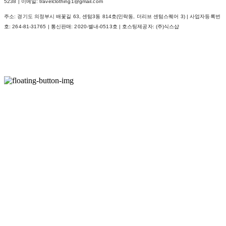
5238 | 이메일: travelclothing1@gmail.com
주소: 경기도 의정부시 배꽃길 63, 센텀3동 814호(민락동, 더리브 센텀스퀘어 3) | 사업자등록번
호:
264-81-31765
| 통신판매:
2020-별내-0513호
| 호스팅제공자: (주)식스샵