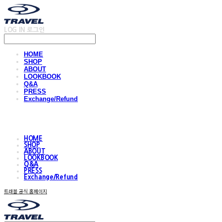
LOG IN
로그인
HOME
SHOP
ABOUT
LOOKBOOK
Q&A
PRESS
Exchange/Refund
HOME
SHOP
ABOUT
LOOKBOOK
Q&A
PRESS
Exchange/Refund
트래블 공식 홈페이지