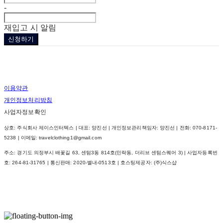
-
재입고 시 알림
신청하기
이용약관
개인정보처리방침
사업자정보확인
상호: 주식회사 제이스인터텍스 | 대표: 양진선 | 개인정보관리책임자: 양진선 | 전화: 070-8171-
5238 | 이메일: travelclothing1@gmail.com
주소: 경기도 의정부시 배꽃길 63, 센텀3동 814호(민락동, 더리브 센텀스퀘어 3) | 사업자등록번
호:
264-81-31765
| 통신판매:
2020-별내-0513호
| 호스팅제공자: (주)식스샵