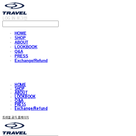
LOG IN
로그인
HOME
SHOP
ABOUT
LOOKBOOK
Q&A
PRESS
Exchange/Refund
HOME
SHOP
ABOUT
LOOKBOOK
Q&A
PRESS
Exchange/Refund
트래블 공식 홈페이지