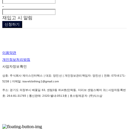
-
재입고 시 알림
신청하기
이용약관
개인정보처리방침
사업자정보확인
상호: 주식회사 제이스인터텍스 | 대표: 양진선 | 개인정보관리책임자: 양진선 | 전화: 070-8171-
5238 | 이메일: travelclothing1@gmail.com
주소: 경기도 의정부시 배꽃길 63, 센텀3동 814호(민락동, 더리브 센텀스퀘어 3) | 사업자등록번
호:
264-81-31765
| 통신판매:
2020-별내-0513호
| 호스팅제공자: (주)식스샵