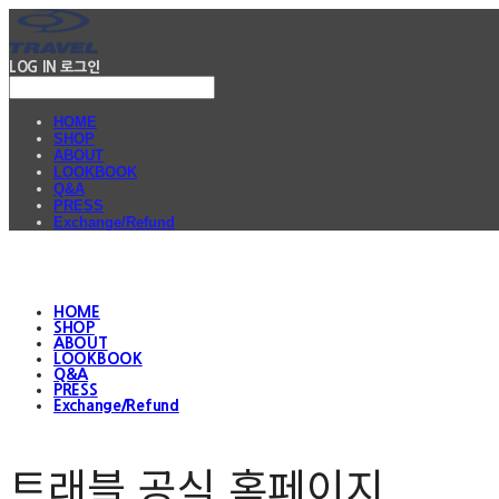
LOG IN
로그인
HOME
SHOP
ABOUT
LOOKBOOK
Q&A
PRESS
Exchange/Refund
HOME
SHOP
ABOUT
LOOKBOOK
Q&A
PRESS
Exchange/Refund
트래블 공식 홈페이지