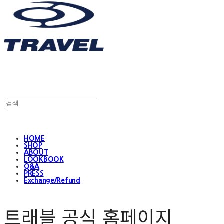
HOME
SHOP
ABOUT
LOOKBOOK
Q&A
PRESS
Exchange/Refund
트래블 공식 홈페이지