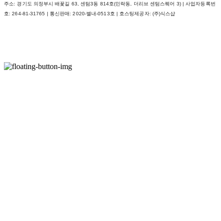
주소: 경기도 의정부시 배꽃길 63, 센텀3동 814호(민락동, 더리브 센텀스퀘어 3) | 사업자등록번
호:
264-81-31765
| 통신판매:
2020-별내-0513호
| 호스팅제공자: (주)식스샵