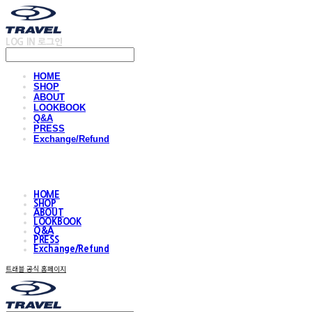
LOG IN
로그인
HOME
SHOP
ABOUT
LOOKBOOK
Q&A
PRESS
Exchange/Refund
HOME
SHOP
ABOUT
LOOKBOOK
Q&A
PRESS
Exchange/Refund
트래블 공식 홈페이지