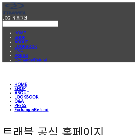
LOG IN
로그인
HOME
SHOP
ABOUT
LOOKBOOK
Q&A
PRESS
Exchange/Refund
HOME
SHOP
ABOUT
LOOKBOOK
Q&A
PRESS
Exchange/Refund
트래블 공식 홈페이지