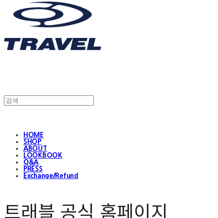
HOME
SHOP
ABOUT
LOOKBOOK
Q&A
PRESS
Exchange/Refund
트래블 공식 홈페이지