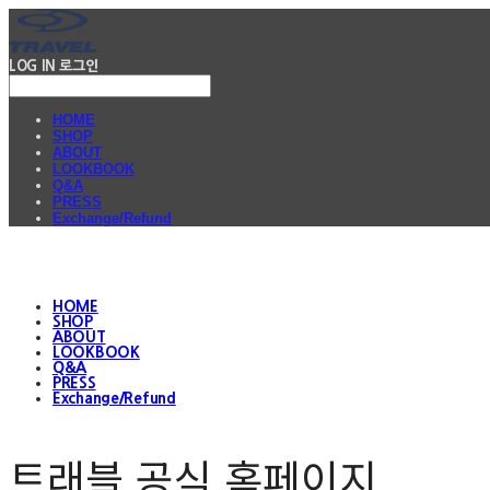
LOG IN
로그인
HOME
SHOP
ABOUT
LOOKBOOK
Q&A
PRESS
Exchange/Refund
HOME
SHOP
ABOUT
LOOKBOOK
Q&A
PRESS
Exchange/Refund
트래블 공식 홈페이지