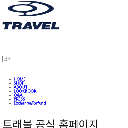
HOME
SHOP
ABOUT
LOOKBOOK
Q&A
PRESS
Exchange/Refund
트래블 공식 홈페이지