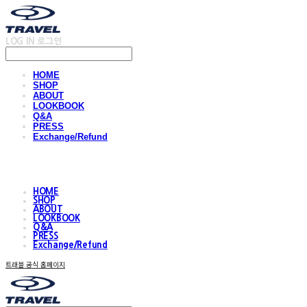
LOG IN
로그인
HOME
SHOP
ABOUT
LOOKBOOK
Q&A
PRESS
Exchange/Refund
HOME
SHOP
ABOUT
LOOKBOOK
Q&A
PRESS
Exchange/Refund
트래블 공식 홈페이지