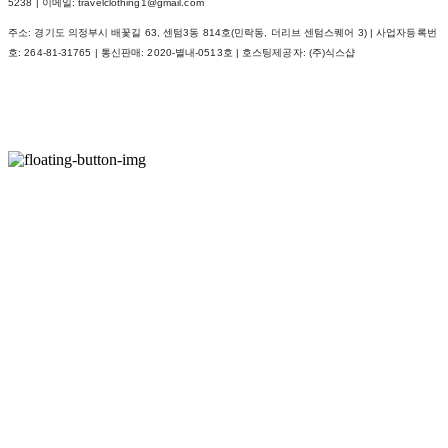
5238 | 이메일: travelclothing1@gmail.com
주소: 경기도 의정부시 배꽃길 63, 센텀3동 814호(민락동, 더리브 센텀스퀘어 3) | 사업자등록번
호:
264-81-31765
| 통신판매:
2020-별내-0513호
| 호스팅제공자: (주)식스샵