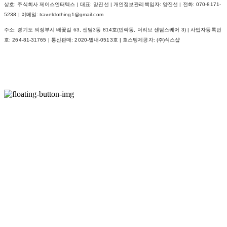
상호: 주식회사 제이스인터텍스 | 대표: 양진선 | 개인정보관리책임자: 양진선 | 전화: 070-8171-
5238 | 이메일: travelclothing1@gmail.com
주소: 경기도 의정부시 배꽃길 63, 센텀3동 814호(민락동, 더리브 센텀스퀘어 3) | 사업자등록번
호:
264-81-31765
| 통신판매:
2020-별내-0513호
| 호스팅제공자: (주)식스샵