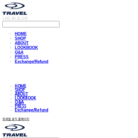
LOG IN
로그인
HOME
SHOP
ABOUT
LOOKBOOK
Q&A
PRESS
Exchange/Refund
HOME
SHOP
ABOUT
LOOKBOOK
Q&A
PRESS
Exchange/Refund
트래블 공식 홈페이지