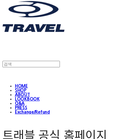
HOME
SHOP
ABOUT
LOOKBOOK
Q&A
PRESS
Exchange/Refund
트래블 공식 홈페이지