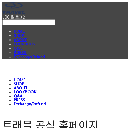
LOG IN
로그인
HOME
SHOP
ABOUT
LOOKBOOK
Q&A
PRESS
Exchange/Refund
HOME
SHOP
ABOUT
LOOKBOOK
Q&A
PRESS
Exchange/Refund
트래블 공식 홈페이지