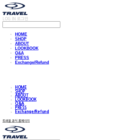
LOG IN
로그인
HOME
SHOP
ABOUT
LOOKBOOK
Q&A
PRESS
Exchange/Refund
HOME
SHOP
ABOUT
LOOKBOOK
Q&A
PRESS
Exchange/Refund
트래블 공식 홈페이지