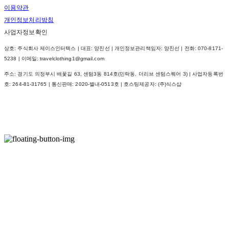
이용약관
개인정보처리방침
사업자정보확인
상호: 주식회사 제이스인터텍스 | 대표: 양진선 | 개인정보관리책임자: 양진선 | 전화: 070-8171-
5238 | 이메일: travelclothing1@gmail.com
주소: 경기도 의정부시 배꽃길 63, 센텀3동 814호(민락동, 더리브 센텀스퀘어 3) | 사업자등록번
호:
264-81-31765
| 통신판매:
2020-별내-0513호
| 호스팅제공자: (주)식스샵