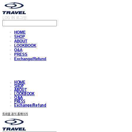
LOG IN
로그인
HOME
SHOP
ABOUT
LOOKBOOK
Q&A
PRESS
Exchange/Refund
HOME
SHOP
ABOUT
LOOKBOOK
Q&A
PRESS
Exchange/Refund
트래블 공식 홈페이지