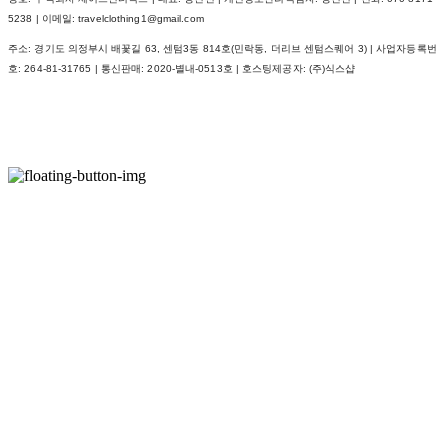
5238 | 이메일: travelclothing1@gmail.com
주소: 경기도 의정부시 배꽃길 63, 센텀3동 814호(민락동, 더리브 센텀스퀘어 3) | 사업자등록번
호:
264-81-31765
| 통신판매:
2020-별내-0513호
| 호스팅제공자: (주)식스샵