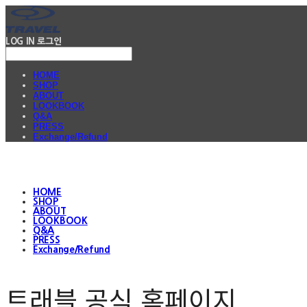
LOG IN
로그인
HOME
SHOP
ABOUT
LOOKBOOK
Q&A
PRESS
Exchange/Refund
HOME
SHOP
ABOUT
LOOKBOOK
Q&A
PRESS
Exchange/Refund
트래블 공식 홈페이지