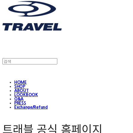
HOME
SHOP
ABOUT
LOOKBOOK
Q&A
PRESS
Exchange/Refund
트래블 공식 홈페이지