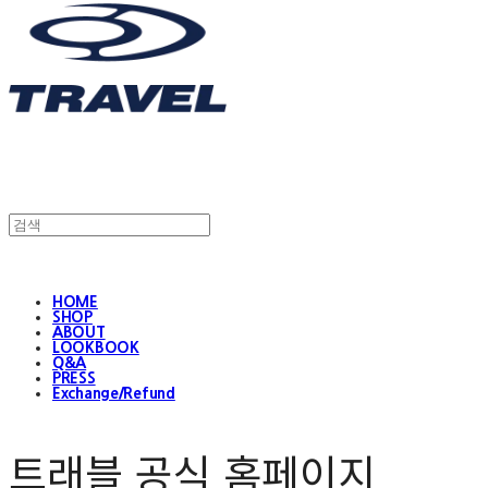
HOME
SHOP
ABOUT
LOOKBOOK
Q&A
PRESS
Exchange/Refund
트래블 공식 홈페이지