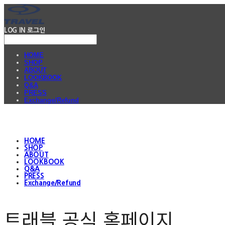
LOG IN
로그인
HOME
SHOP
ABOUT
LOOKBOOK
Q&A
PRESS
Exchange/Refund
HOME
SHOP
ABOUT
LOOKBOOK
Q&A
PRESS
Exchange/Refund
트래블 공식 홈페이지