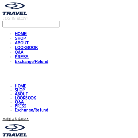
LOG IN
로그인
HOME
SHOP
ABOUT
LOOKBOOK
Q&A
PRESS
Exchange/Refund
HOME
SHOP
ABOUT
LOOKBOOK
Q&A
PRESS
Exchange/Refund
트래블 공식 홈페이지