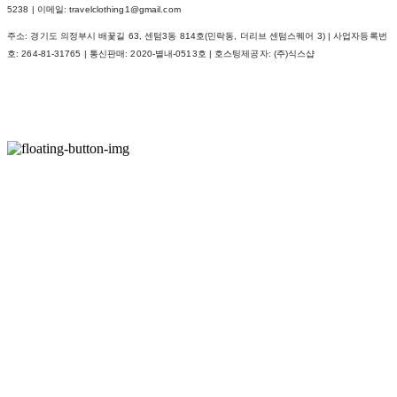
5238 | 이메일: travelclothing1@gmail.com
주소: 경기도 의정부시 배꽃길 63, 센텀3동 814호(민락동, 더리브 센텀스퀘어 3) | 사업자등록번
호:
264-81-31765
| 통신판매:
2020-별내-0513호
| 호스팅제공자: (주)식스샵