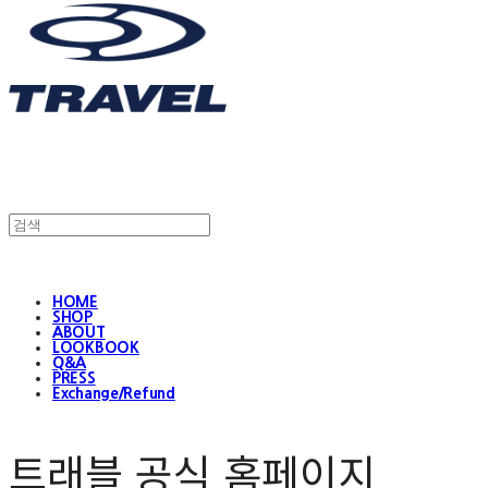
HOME
SHOP
ABOUT
LOOKBOOK
Q&A
PRESS
Exchange/Refund
트래블 공식 홈페이지