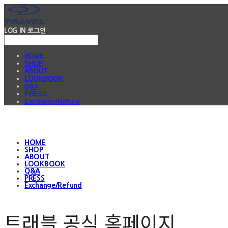
LOG IN
로그인
HOME
SHOP
ABOUT
LOOKBOOK
Q&A
PRESS
Exchange/Refund
HOME
SHOP
ABOUT
LOOKBOOK
Q&A
PRESS
Exchange/Refund
트래블 공식 홈페이지