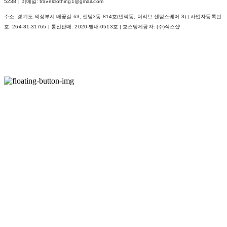
5238 | 이메일: travelclothing1@gmail.com
주소: 경기도 의정부시 배꽃길 63, 센텀3동 814호(민락동, 더리브 센텀스퀘어 3) | 사업자등록번
호:
264-81-31765
| 통신판매:
2020-별내-0513호
| 호스팅제공자: (주)식스샵