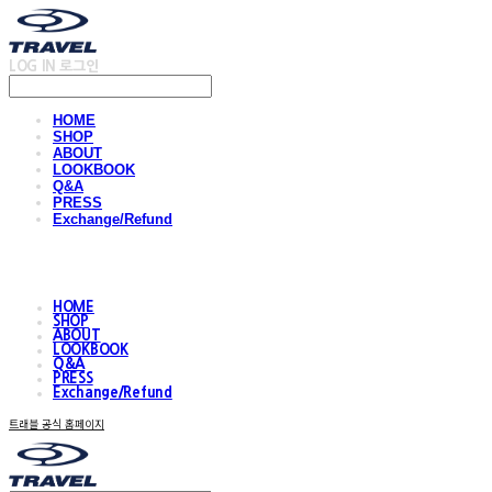
LOG IN
로그인
HOME
SHOP
ABOUT
LOOKBOOK
Q&A
PRESS
Exchange/Refund
HOME
SHOP
ABOUT
LOOKBOOK
Q&A
PRESS
Exchange/Refund
트래블 공식 홈페이지