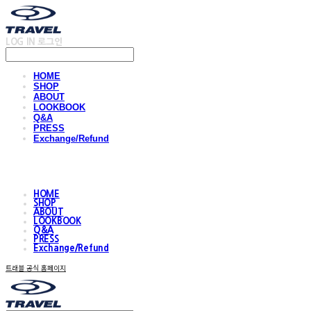
LOG IN
로그인
HOME
SHOP
ABOUT
LOOKBOOK
Q&A
PRESS
Exchange/Refund
HOME
SHOP
ABOUT
LOOKBOOK
Q&A
PRESS
Exchange/Refund
트래블 공식 홈페이지